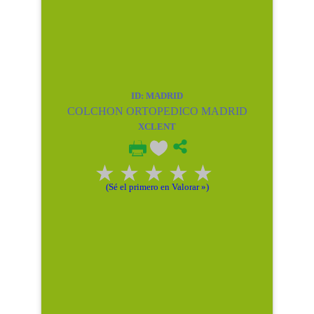
ID: MADRID
COLCHON ORTOPEDICO MADRID
XCLENT
(Sé el primero en Valorar »)