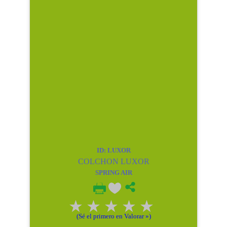
ID: LUXOR
COLCHON LUXOR
SPRING AIR
(Sé el primero en Valorar »)