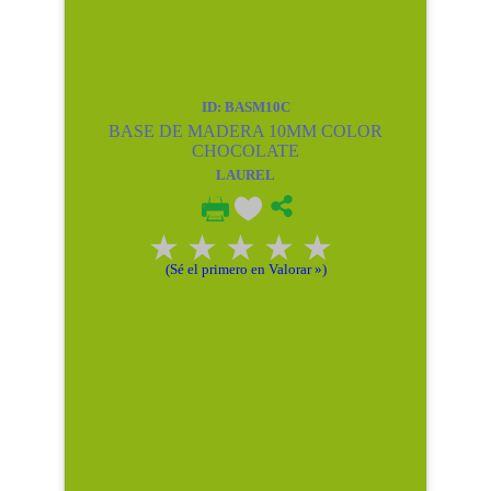
ID: BASM10C
BASE DE MADERA 10MM COLOR
CHOCOLATE
LAUREL
(Sé el primero en Valorar »)